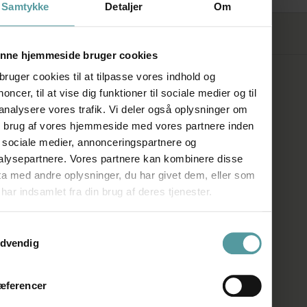
Samtykke
Detaljer
Om
FØLG OS
nne hjemmeside bruger cookies
bruger cookies til at tilpasse vores indhold og
SHOWROOM
oncer, til at vise dig funktioner til sociale medier og til
 analysere vores trafik. Vi deler også oplysninger om
n brug af vores hjemmeside med vores partnere inden
Kronprinsessegade 50A
r sociale medier, annonceringspartnere og
1306 København K
alysepartnere. Vores partnere kan kombinere disse
ta med andre oplysninger, du har givet dem, eller som
Telefon:
+45 33 93 93 31
har indsamlet fra din brug af deres tjenester.
E-mail:
mail@firedearth.dk
ykkevalg
dvendig
ÅBNINGSTIDER
æferencer
Man: Lukket