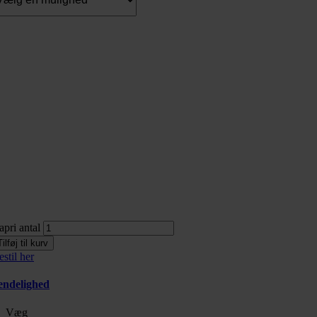
apri antal
Tilføj til kurv
stil her
ndelighed
Væg