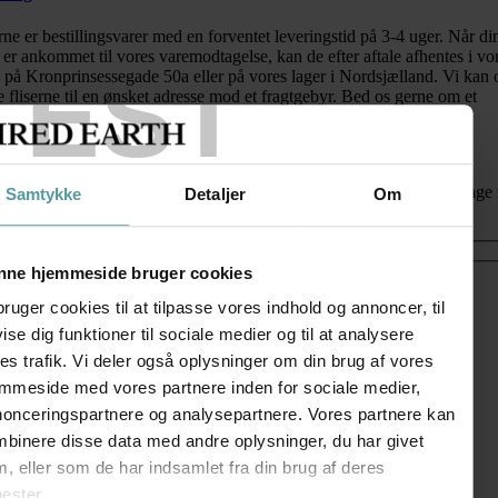
rne er bestillingsvarer med en forventet leveringstid på 3-4 uger. Når di
r er ankommet til vores varemodtagelse, kan de efter aftale afhentes i vo
TEST
 på Kronprinsessegade 50a eller på vores lager i Nordsjælland. Vi kan 
 fliserne til en ønsket adresse mod et fragtgebyr. Bed os gerne om et
tilbud.
lling
d formularen med detaljer for din bestilling. Herefter vender vi tilbag
Samtykke
Detaljer
Om
lbud.
nne hjemmeside bruger cookies
bruger cookies til at tilpasse vores indhold og annoncer, til
vise dig funktioner til sociale medier og til at analysere
es trafik. Vi deler også oplysninger om din brug af vores
mmeside med vores partnere inden for sociale medier,
onceringspartnere og analysepartnere. Vores partnere kan
binere disse data med andre oplysninger, du har givet
, eller som de har indsamlet fra din brug af deres
nester.