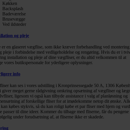
Køkken
Backsplash
Badeværelse
Brusevægge
Ved ildsteder
llation og pleje
 er en glaseret vægflise, som ikke kræver forbehandling ved montering 
g pleje i forbindelse med vedligeholdelse og rengøring. Hvis du er i tviv
ng installation og pleje af dine vægfliser, er du altid velkommen til at
e vores butikspersonale for yderligere oplysninger.
ligere info
fliser kan ses i vores udstilling i Kronprinsessegade 50 A, 1306 Køben
i giver meget gerne rådgivning omkring opsætning af vægfliser og læg
lvfliser, ligesom vi også kan tilbyde assistance i valg af planløsning og
ensætning af forskellige fliser for at imødekomme netop dit ønske. All
r kan købes stykvis, så du kan roligt købe et par fliser med hjem og vurd
 passer til dine ideer. Kommer du tilbage med fliserne, får du pengene 
ølgelig under forudsætning af, at fliserne ikke er skadede.
ring