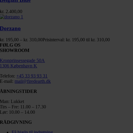
kr.
2.400,00
Dorzano
kr.
195,00
–
kr.
310,00
Prisinterval: kr. 195,00 til kr. 310,00
FØLG OS
SHOWROOM
Kronprinsessegade 50A
1306 København K
Telefon:
+45 33 93 93 31
E-mail:
mail@firedearth.dk
ÅBNINGSTIDER
Man: Lukket
Tirs – Fre: 11.00 – 17.30
Lør: 10.00 – 14.00
RÅDGIVNING
Få hjælp til indretning