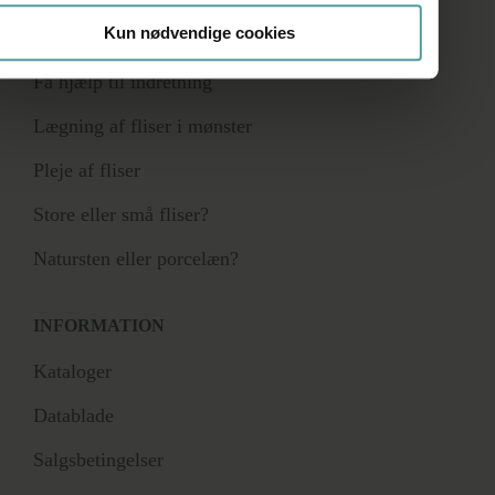
Kun nødvendige cookies
RÅDGIVNING
Få hjælp til indretning
Lægning af fliser i mønster
Pleje af fliser
Store eller små fliser?
Natursten eller porcelæn?
INFORMATION
Kataloger
Datablade
Salgsbetingelser