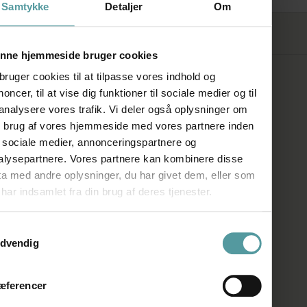
Samtykke
Detaljer
Om
FØLG OS
nne hjemmeside bruger cookies
bruger cookies til at tilpasse vores indhold og
SHOWROOM
oncer, til at vise dig funktioner til sociale medier og til
 analysere vores trafik. Vi deler også oplysninger om
n brug af vores hjemmeside med vores partnere inden
Kronprinsessegade 50A
r sociale medier, annonceringspartnere og
1306 København K
alysepartnere. Vores partnere kan kombinere disse
ta med andre oplysninger, du har givet dem, eller som
Telefon:
+45 33 93 93 31
har indsamlet fra din brug af deres tjenester.
E-mail:
mail@firedearth.dk
ykkevalg
dvendig
ÅBNINGSTIDER
æferencer
Man: Lukket