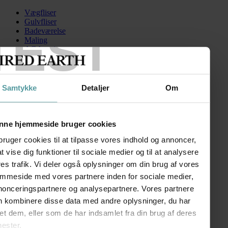
Vægfliser
Gulvfliser
TEST
Badeværelse
Maling
AGA serien
Kontakt
Skip to content
Samtykke
Detaljer
Om
malmo_picket_1
Search for:
nne hjemmeside bruger cookies
bruger cookies til at tilpasse vores indhold og annoncer,
 at vise dig funktioner til sociale medier og til at analysere
Malmo
es trafik. Vi deler også oplysninger om din brug af vores
emmeside med vores partnere inden for sociale medier,
kr.
15,00
–
kr.
165,00
Prisinterval: kr. 15,00 til kr. 165,00
nonceringspartnere og analysepartnere. Vores partnere
FØLG OS
n kombinere disse data med andre oplysninger, du har
SHOWROOM
et dem, eller som de har indsamlet fra din brug af deres
nester.
Kronprinsessegade 50A