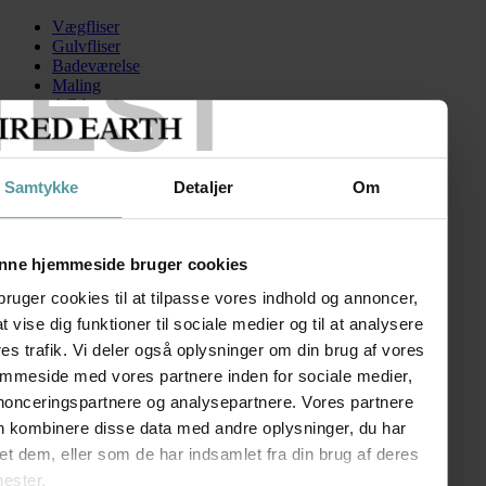
Vægfliser
Gulvfliser
TEST
Badeværelse
Maling
AGA serien
Kontakt
Skip to content
Samtykke
Detaljer
Om
FiredEarth-Henley-BathTaps-Lever
Search for:
nne hjemmeside bruger cookies
bruger cookies til at tilpasse vores indhold og annoncer,
 at vise dig funktioner til sociale medier og til at analysere
Henley 2 huls armatur til badekar
es trafik. Vi deler også oplysninger om din brug af vores
emmeside med vores partnere inden for sociale medier,
kr.
4.807,00
nonceringspartnere og analysepartnere. Vores partnere
FØLG OS
n kombinere disse data med andre oplysninger, du har
SHOWROOM
et dem, eller som de har indsamlet fra din brug af deres
nester.
Kronprinsessegade 50A