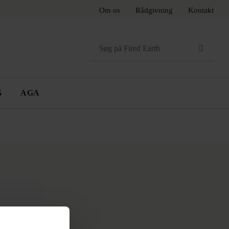
Om os
Rådgivning
Kontakt
Search
for:
G
AGA
R
TILBEHØR
AGA
RNSKOMFURER
rer
Knager
Håndklædetørrer
er
Hylder
Toiletrulleholder
Spejle
e-
ØDE, PINK OG LILLA
GRÅ OG MØRKE
FARVER
FARVER