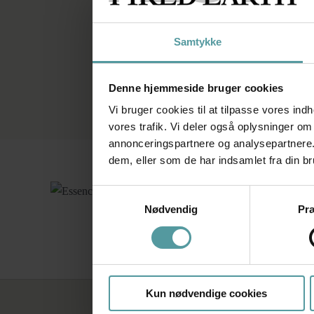
Mosaikfliser til vægge
Sildebensfliser
Væghængte vaske
Gulvfliser i lægge mø
Samtykke
Denne hjemmeside bruger cookies
Vi bruger cookies til at tilpasse vores indh
vores trafik. Vi deler også oplysninger o
annonceringspartnere og analysepartnere.
dem, eller som de har indsamlet fra din br
Samtykkevalg
Nødvendig
Pr
Essence
Kun nødvendige cookies