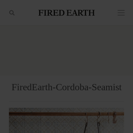
Skip
Search
to
for:
content
FiredEarth-Cordoba-Seamist