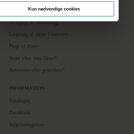
Kun nødvendige cookies
RÅDGIVNING
Få hjælp til indretning
Lægning af fliser i mønster
Pleje af fliser
Store eller små fliser?
Natursten eller porcelæn?
INFORMATION
Kataloger
Datablade
Salgsbetingelser