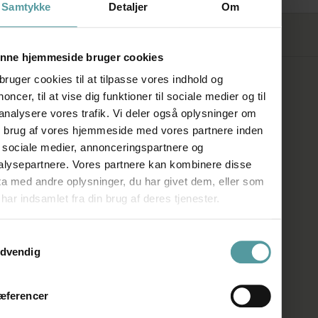
Samtykke
Detaljer
Om
FØLG OS
nne hjemmeside bruger cookies
bruger cookies til at tilpasse vores indhold og
SHOWROOM
oncer, til at vise dig funktioner til sociale medier og til
 analysere vores trafik. Vi deler også oplysninger om
n brug af vores hjemmeside med vores partnere inden
Kronprinsessegade 50A
r sociale medier, annonceringspartnere og
1306 København K
alysepartnere. Vores partnere kan kombinere disse
ta med andre oplysninger, du har givet dem, eller som
Telefon:
+45 33 93 93 31
har indsamlet fra din brug af deres tjenester.
E-mail:
mail@firedearth.dk
ykkevalg
dvendig
ÅBNINGSTIDER
æferencer
Man: Lukket