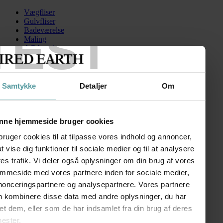
Vægfliser
Gulvfliser
TEST
Badeværelse
Maling
AGA serien
Kontakt
Skip to content
Samtykke
Detaljer
Om
FiredEarth-Cordoba-Decor3
Search for:
nne hjemmeside bruger cookies
bruger cookies til at tilpasse vores indhold og annoncer,
 at vise dig funktioner til sociale medier og til at analysere
Cordoba
es trafik. Vi deler også oplysninger om din brug af vores
emmeside med vores partnere inden for sociale medier,
kr.
12,00
–
kr.
40,00
Prisinterval: kr. 12,00 til kr. 40,00
nonceringspartnere og analysepartnere. Vores partnere
FØLG OS
n kombinere disse data med andre oplysninger, du har
SHOWROOM
et dem, eller som de har indsamlet fra din brug af deres
nester.
Kronprinsessegade 50A