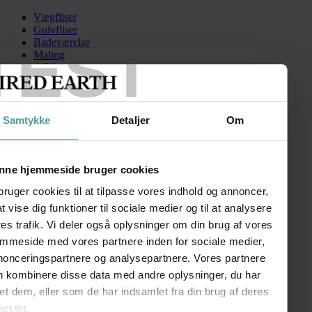
Vægfliser
Gulvfliser
TEST
Badeværelse
Maling
AGA serien
Kontakt
Skip to content
Samtykke
Detaljer
Om
FiredEarth-Burlington-30x60
Search for:
nne hjemmeside bruger cookies
bruger cookies til at tilpasse vores indhold og annoncer,
 at vise dig funktioner til sociale medier og til at analysere
Burlington
es trafik. Vi deler også oplysninger om din brug af vores
emmeside med vores partnere inden for sociale medier,
kr.
95,00
–
kr.
215,00
Prisinterval: kr. 95,00 til kr. 215,00
nonceringspartnere og analysepartnere. Vores partnere
FØLG OS
n kombinere disse data med andre oplysninger, du har
SHOWROOM
et dem, eller som de har indsamlet fra din brug af deres
nester.
Kronprinsessegade 50A