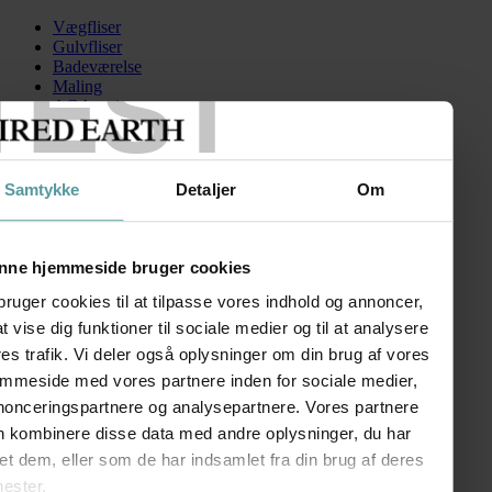
Vægfliser
Gulvfliser
TEST
Badeværelse
Maling
AGA serien
Kontakt
Skip to content
Samtykke
Detaljer
Om
FiredEarth-Blends-Tarla-Triangle
Search for:
nne hjemmeside bruger cookies
bruger cookies til at tilpasse vores indhold og annoncer,
 at vise dig funktioner til sociale medier og til at analysere
Blends
es trafik. Vi deler også oplysninger om din brug af vores
emmeside med vores partnere inden for sociale medier,
kr.
60,00
–
kr.
180,00
Prisinterval: kr. 60,00 til kr. 180,00
nonceringspartnere og analysepartnere. Vores partnere
FØLG OS
n kombinere disse data med andre oplysninger, du har
SHOWROOM
et dem, eller som de har indsamlet fra din brug af deres
nester.
Kronprinsessegade 50A