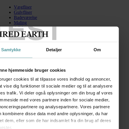
Vægfliser
Gulvfliser
TEST
Badeværelse
Maling
AGA serien
Kontakt
Skip to content
Samtykke
Detaljer
Om
FiredEarth-Blends-Tarla-Star
Search for:
nne hjemmeside bruger cookies
bruger cookies til at tilpasse vores indhold og annoncer,
 at vise dig funktioner til sociale medier og til at analysere
Blends
es trafik. Vi deler også oplysninger om din brug af vores
emmeside med vores partnere inden for sociale medier,
kr.
60,00
–
kr.
180,00
Prisinterval: kr. 60,00 til kr. 180,00
nonceringspartnere og analysepartnere. Vores partnere
FØLG OS
n kombinere disse data med andre oplysninger, du har
SHOWROOM
et dem, eller som de har indsamlet fra din brug af deres
nester.
Kronprinsessegade 50A