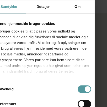
Blends
Samtykke
Detaljer
Om
FØLG OS
nne hjemmeside bruger cookies
bruger cookies til at tilpasse vores indhold og
oncer, til at vise dig funktioner til sociale medier og til
SHOWROOM
 analysere vores trafik. Vi deler også oplysninger om
n brug af vores hjemmeside med vores partnere inden
Kronprinsessegade 50A
r sociale medier, annonceringspartnere og
alysepartnere. Vores partnere kan kombinere disse
1306 København K
ta med andre oplysninger, du har givet dem, eller som
har indsamlet fra din brug af deres tjenester.
Telefon:
+45 33 93 93 31
E-mail:
mail@firedearth.dk
ykkevalg
dvendig
ÅBNINGSTIDER
æferencer