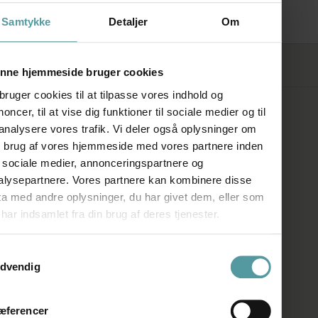
Plain
Samtykke
Detaljer
Om
FØLG OS
nne hjemmeside bruger cookies
bruger cookies til at tilpasse vores indhold og
oncer, til at vise dig funktioner til sociale medier og til
SHOWROOM
 analysere vores trafik. Vi deler også oplysninger om
n brug af vores hjemmeside med vores partnere inden
Kronprinsessegade 50A
r sociale medier, annonceringspartnere og
alysepartnere. Vores partnere kan kombinere disse
1306 København K
ta med andre oplysninger, du har givet dem, eller som
har indsamlet fra din brug af deres tjenester.
Telefon:
+45 33 93 93 31
E-mail:
mail@firedearth.dk
ykkevalg
dvendig
ÅBNINGSTIDER
æferencer