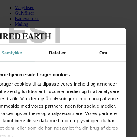
Vægfliser
Gulvfliser
TEST
Badeværelse
Maling
AGA serien
Kontakt
Skip to content
Samtykke
Detaljer
Om
FiredEarth-Axis-Sand-60x120
Search for:
nne hjemmeside bruger cookies
bruger cookies til at tilpasse vores indhold og annoncer,
 at vise dig funktioner til sociale medier og til at analysere
Axis
es trafik. Vi deler også oplysninger om din brug af vores
emmeside med vores partnere inden for sociale medier,
kr.
65,00
–
kr.
310,00
Prisinterval: kr. 65,00 til kr. 310,00
nonceringspartnere og analysepartnere. Vores partnere
FØLG OS
n kombinere disse data med andre oplysninger, du har
SHOWROOM
et dem, eller som de har indsamlet fra din brug af deres
nester.
Kronprinsessegade 50A