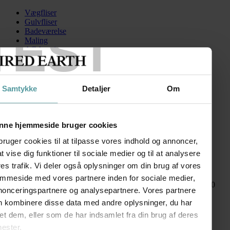
Vægfliser
Gulvfliser
TEST
Badeværelse
Maling
AGA serien
Kontakt
Skip to content
Samtykke
Detaljer
Om
FiredEarth-Astley-Robehook-Black
Search for:
nne hjemmeside bruger cookies
bruger cookies til at tilpasse vores indhold og annoncer,
 at vise dig funktioner til sociale medier og til at analysere
Astley knage
es trafik. Vi deler også oplysninger om din brug af vores
emmeside med vores partnere inden for sociale medier,
kr.
350,00
–
kr.
525,00
Prisinterval: kr. 350,00 til kr. 525,00
nonceringspartnere og analysepartnere. Vores partnere
FØLG OS
n kombinere disse data med andre oplysninger, du har
SHOWROOM
et dem, eller som de har indsamlet fra din brug af deres
nester.
Kronprinsessegade 50A