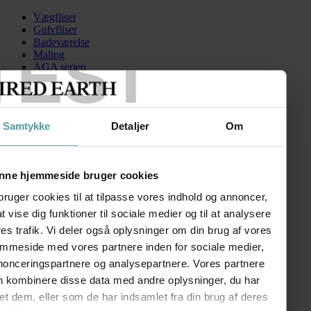
Vægfliser
Gulvfliser
Badeværelse
TEST
Maling
AGA serien
Kontakt
Skip to content
Samtykke
Detaljer
Om
FiredEarth-Astley-Rail-Brass
Search for:
nne hjemmeside bruger cookies
bruger cookies til at tilpasse vores indhold og annoncer,
 at vise dig funktioner til sociale medier og til at analysere
Astley gribestang
es trafik. Vi deler også oplysninger om din brug af vores
emmeside med vores partnere inden for sociale medier,
kr.
1.342,00
–
kr.
1.750,00
Prisinterval: kr. 1.342,00 til
kr. 1.750,00
nonceringspartnere og analysepartnere. Vores partnere
n kombinere disse data med andre oplysninger, du har
FØLG OS
et dem, eller som de har indsamlet fra din brug af deres
SHOWROOM