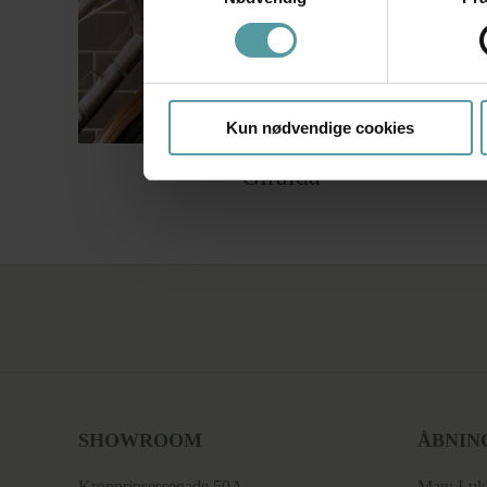
Kun nødvendige cookies
Giralda
SHOWROOM
ÅBNIN
Kronprinsessegade 50A
Man: Luk