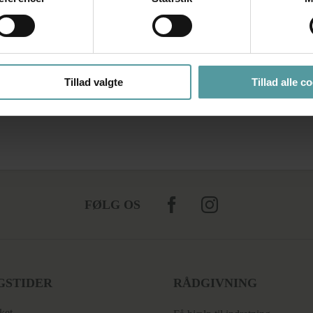
Tillad valgte
Tillad alle c
FØLG OS
GSTIDER
RÅDGIVNING
ket