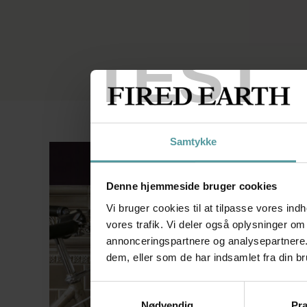
Mosaikfliser til vægge
Sildebensfliser
Væghængte vaske
Gulvfliser i lægge mø
TEST
Samtykke
Denne hjemmeside bruger cookies
Vi bruger cookies til at tilpasse vores indh
vores trafik. Vi deler også oplysninger o
annonceringspartnere og analysepartnere.
dem, eller som de har indsamlet fra din br
Samtykkevalg
Nødvendig
Pr