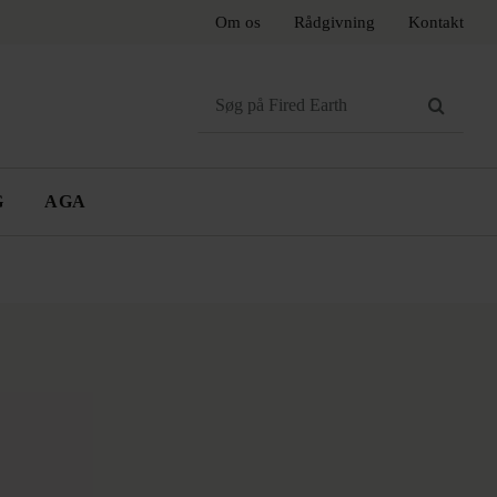
Om os
Rådgivning
Kontakt
Search
for:
G
AGA
R
TILBEHØR
AGA
RNSKOMFURER
rer
Knager
Håndklædetørrer
er
Hylder
Toiletrulleholder
Spejle
ØDE, PINK OG LILLA
GRÅ OG MØRKE
FARVER
FARVER