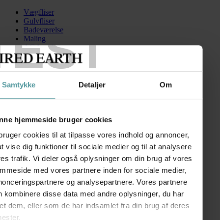
Vægfliser
Gulvfliser
TEST
Badeværelse
Maling
AGA serien
Kontakt
Skip to content
Samtykke
Detaljer
Om
ER3Slate90
Search for:
nne hjemmeside bruger cookies
bruger cookies til at tilpasse vores indhold og annoncer,
 at vise dig funktioner til sociale medier og til at analysere
AGA ER3 90 cm
es trafik. Vi deler også oplysninger om din brug af vores
emmeside med vores partnere inden for sociale medier,
kr.
124.473,00
nonceringspartnere og analysepartnere. Vores partnere
FØLG OS
n kombinere disse data med andre oplysninger, du har
SHOWROOM
et dem, eller som de har indsamlet fra din brug af deres
nester.
Kronprinsessegade 50A