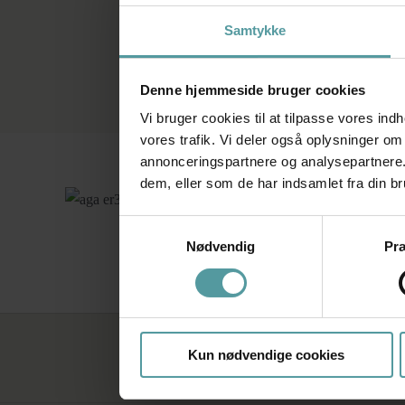
Samtykke
Denne hjemmeside bruger cookies
Vi bruger cookies til at tilpasse vores indh
vores trafik. Vi deler også oplysninger o
annonceringspartnere og analysepartnere.
dem, eller som de har indsamlet fra din br
Samtykkevalg
AGA ER3 90 cm
Nødvendig
Pr
Kun nødvendige cookies