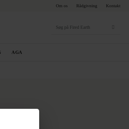
Om os
Rådgivning
Kontakt
Search
for:
G
AGA