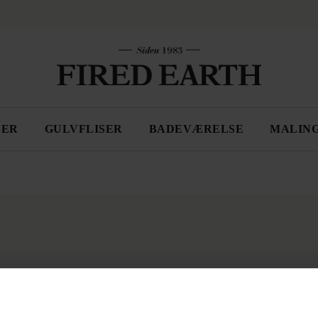
SER
GULVFLISER
BADEVÆRELSE
MALIN
ER3PearlAshes90