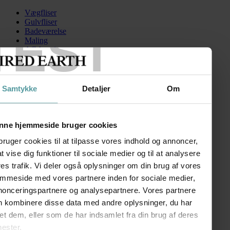
Vægfliser
Gulvfliser
TEST
Badeværelse
Maling
AGA serien
Kontakt
Skip to content
Samtykke
Detaljer
Om
ER3Heather100
Search for:
nne hjemmeside bruger cookies
bruger cookies til at tilpasse vores indhold og annoncer,
 at vise dig funktioner til sociale medier og til at analysere
AGA ER3 100 cm
es trafik. Vi deler også oplysninger om din brug af vores
emmeside med vores partnere inden for sociale medier,
kr.
139.200,00
nonceringspartnere og analysepartnere. Vores partnere
FØLG OS
n kombinere disse data med andre oplysninger, du har
SHOWROOM
et dem, eller som de har indsamlet fra din brug af deres
nester.
Kronprinsessegade 50A