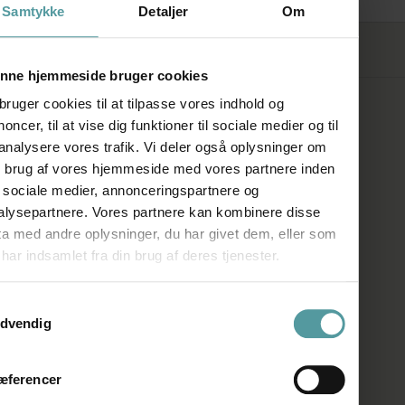
Samtykke
Detaljer
Om
FØLG OS
nne hjemmeside bruger cookies
bruger cookies til at tilpasse vores indhold og
SHOWROOM
oncer, til at vise dig funktioner til sociale medier og til
 analysere vores trafik. Vi deler også oplysninger om
n brug af vores hjemmeside med vores partnere inden
Kronprinsessegade 50A
r sociale medier, annonceringspartnere og
1306 København K
alysepartnere. Vores partnere kan kombinere disse
ta med andre oplysninger, du har givet dem, eller som
Telefon:
+45 33 93 93 31
har indsamlet fra din brug af deres tjenester.
E-mail:
mail@firedearth.dk
ykkevalg
dvendig
ÅBNINGSTIDER
æferencer
Man: Lukket