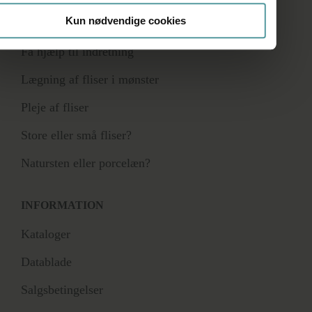
Kun nødvendige cookies
RÅDGIVNING
Få hjælp til indretning
Lægning af fliser i mønster
Pleje af fliser
Store eller små fliser?
Natursten eller porcelæn?
INFORMATION
Kataloger
Datablade
Salgsbetingelser