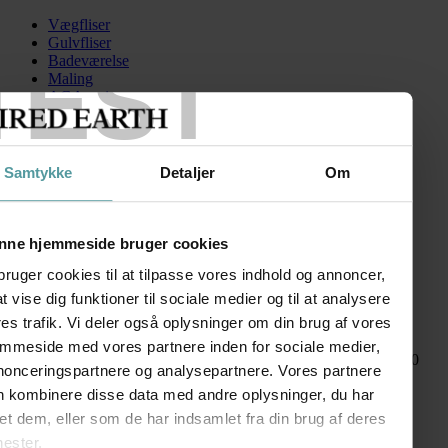
Vægfliser
Gulvfliser
TEST
Badeværelse
Maling
AGA serien
Kontakt
Skip to content
Samtykke
Detaljer
Om
dfoundryartlotus
Search for:
nne hjemmeside bruger cookies
bruger cookies til at tilpasse vores indhold og annoncer,
 at vise dig funktioner til sociale medier og til at analysere
Foundry art
es trafik. Vi deler også oplysninger om din brug af vores
emmeside med vores partnere inden for sociale medier,
kr.
715,00
–
kr.
975,00
Prisinterval: kr. 715,00 til kr. 975,00
nonceringspartnere og analysepartnere. Vores partnere
FØLG OS
n kombinere disse data med andre oplysninger, du har
SHOWROOM
et dem, eller som de har indsamlet fra din brug af deres
nester.
Kronprinsessegade 50A