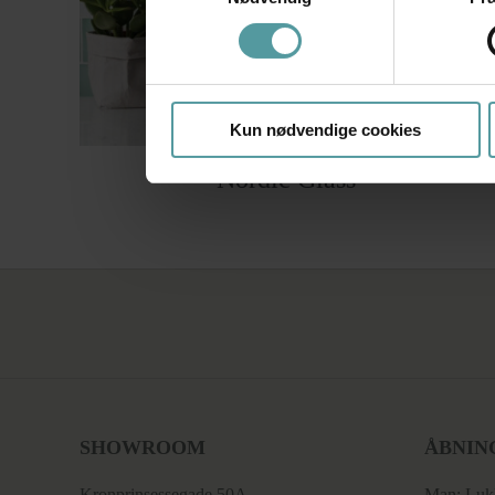
Kun nødvendige cookies
Nordic Glass
SHOWROOM
ÅBNIN
Kronprinsessegade 50A
Man: Luk