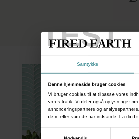
Mosaikfliser til vægge
Sildebensfliser
Væghængte vaske
Gulvfliser i lægge mø
TEST
Samtykke
Denne hjemmeside bruger cookies
Vi bruger cookies til at tilpasse vores indh
vores trafik. Vi deler også oplysninger o
annonceringspartnere og analysepartnere.
dem, eller som de har indsamlet fra din br
Samtykkevalg
Nødvendig
Pr