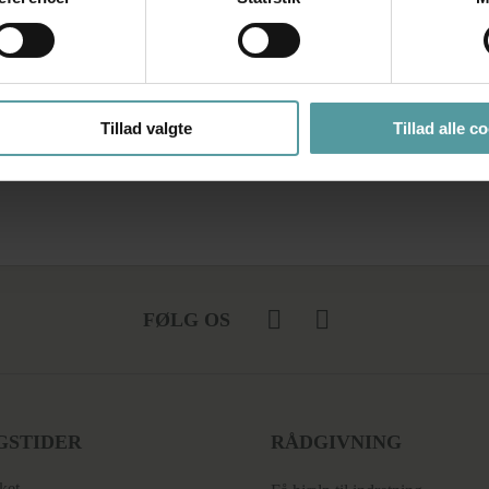
Tillad valgte
Tillad alle c
FØLG OS
GSTIDER
RÅDGIVNING
ket