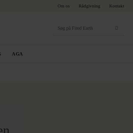
Om os
Rådgivning
Kontakt
Search
for:
G
AGA
R
TILBEHØR
AGA
RNSKOMFURER
rer
Knager
Håndklædetørrer
er
Hylder
Toiletrulleholder
Spejle
en
ØDE, PINK OG LILLA
GRÅ OG MØRKE
FARVER
FARVER