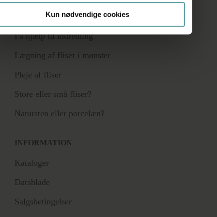
Kun nødvendige cookies
RÅDGIVNING
Få hjælp til indretning
Lægning af fliser i mønster
Pleje af fliser
Store eller små fliser?
Natursten eller porcelæn?
INFORMATION
Kataloger
Datablade
Salgsbetingelser