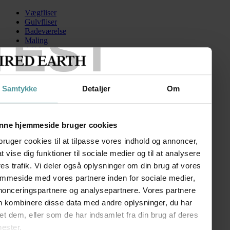
Vægfliser
Gulvfliser
TEST
Badeværelse
Maling
AGA serien
Kontakt
Skip to content
Samtykke
Detaljer
Om
DAndaluciaMedina
Search for:
nne hjemmeside bruger cookies
bruger cookies til at tilpasse vores indhold og annoncer,
 at vise dig funktioner til sociale medier og til at analysere
Andalucia
es trafik. Vi deler også oplysninger om din brug af vores
emmeside med vores partnere inden for sociale medier,
kr.
12,00
–
kr.
190,00
Prisinterval: kr. 12,00 til kr. 190,00
nonceringspartnere og analysepartnere. Vores partnere
FØLG OS
n kombinere disse data med andre oplysninger, du har
SHOWROOM
et dem, eller som de har indsamlet fra din brug af deres
nester.
Kronprinsessegade 50A