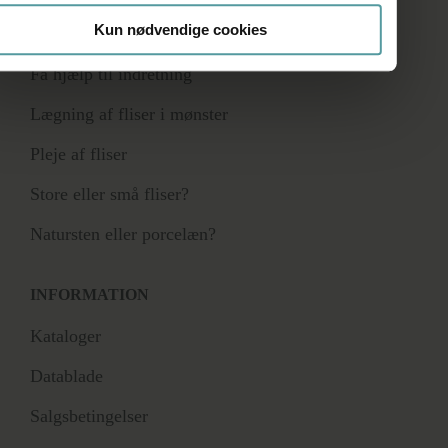
Kun nødvendige cookies
RÅDGIVNING
Få hjælp til indretning
Lægning af fliser i mønster
Pleje af fliser
Store eller små fliser?
Natursten eller porcelæn?
INFORMATION
Kataloger
Datablade
Salgsbetingelser