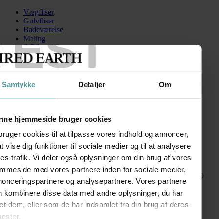
Vægfliser
Gulvfliser
TEST
Badeværelse
Maling
AGA serien
Kontakt
Skip to content
Samtykke
Detaljer
Om
CParisJosette
Search for:
nne hjemmeside bruger cookies
bruger cookies til at tilpasse vores indhold og annoncer,
 at vise dig funktioner til sociale medier og til at analysere
Paris
es trafik. Vi deler også oplysninger om din brug af vores
emmeside med vores partnere inden for sociale medier,
kr.
115,00
–
kr.
330,00
Prisinterval: kr. 115,00 til kr. 330,00
nonceringspartnere og analysepartnere. Vores partnere
FØLG OS
n kombinere disse data med andre oplysninger, du har
SHOWROOM
et dem, eller som de har indsamlet fra din brug af deres
nester.
Kronprinsessegade 50A