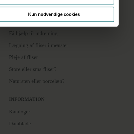
Kun nødvendige cookies
RÅDGIVNING
Få hjælp til indretning
Lægning af fliser i mønster
Pleje af fliser
Store eller små fliser?
Natursten eller porcelæn?
INFORMATION
Kataloger
Datablade