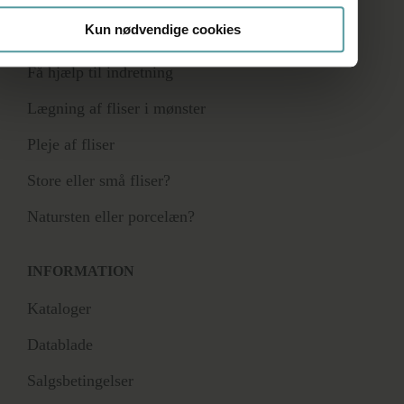
Kun nødvendige cookies
RÅDGIVNING
Få hjælp til indretning
Lægning af fliser i mønster
Pleje af fliser
Store eller små fliser?
Natursten eller porcelæn?
INFORMATION
Kataloger
Datablade
Salgsbetingelser