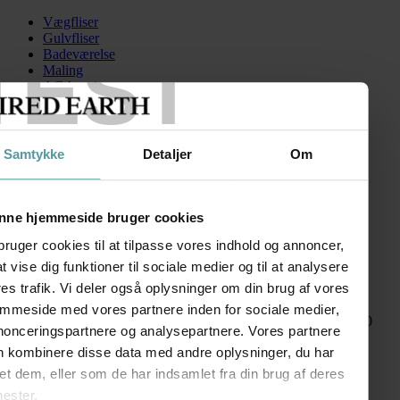
Vægfliser
Gulvfliser
TEST
Badeværelse
Maling
AGA serien
Kontakt
Skip to content
Samtykke
Detaljer
Om
CCCParisSandrine
Search for:
nne hjemmeside bruger cookies
bruger cookies til at tilpasse vores indhold og annoncer,
 at vise dig funktioner til sociale medier og til at analysere
Paris
es trafik. Vi deler også oplysninger om din brug af vores
emmeside med vores partnere inden for sociale medier,
kr.
115,00
–
kr.
330,00
Prisinterval: kr. 115,00 til kr. 330,00
nonceringspartnere og analysepartnere. Vores partnere
FØLG OS
n kombinere disse data med andre oplysninger, du har
SHOWROOM
et dem, eller som de har indsamlet fra din brug af deres
nester.
Kronprinsessegade 50A