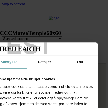
earch for:
Skip to content
CCCMarsaTemple60x60
TEST
Temple
Samtykke
Detaljer
Om
FØLG OS
SHOWROOM
nne hjemmeside bruger cookies
bruger cookies til at tilpasse vores indhold og annoncer,
Kronprinsessegade 50A
1306 København K
 at vise dig funktioner til sociale medier og til at
lysere vores trafik. Vi deler også oplysninger om din
Telefon:
+45 33 93 93 31
ug af vores hjemmeside med vores partnere inden for
E-mail:
mail@firedearth.dk