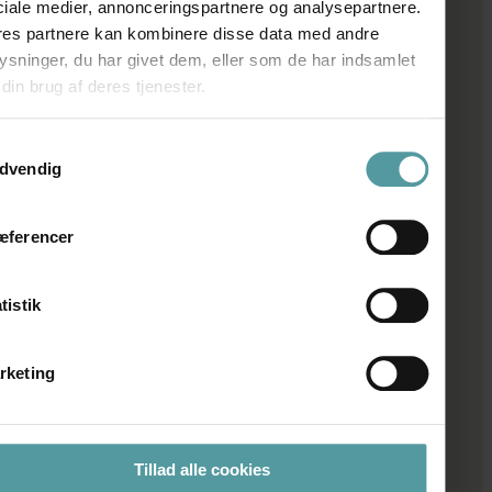
ciale medier, annonceringspartnere og analysepartnere.
res partnere kan kombinere disse data med andre
ÅBNINGSTIDER
ysninger, du har givet dem, eller som de har indsamlet
Man: Lukket
 din brug af deres tjenester.
Tirs – Fre: 11.00 – 17.30
Lør: 10.00 – 14.00
ykkevalg
RÅDGIVNING
dvendig
Få hjælp til indretning
æferencer
Lægning af fliser i mønster
tistik
Pleje af fliser
Store eller små fliser?
rketing
Natursten eller porcelæn?
INFORMATION
Tillad alle cookies