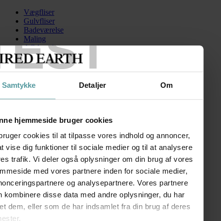
Vægfliser
Gulvfliser
TEST
Badeværelse
Maling
AGA serien
Kontakt
Skip to content
Samtykke
Detaljer
Om
CCCCRetroMetroSK10x30
Search for:
nne hjemmeside bruger cookies
bruger cookies til at tilpasse vores indhold og annoncer,
 at vise dig funktioner til sociale medier og til at analysere
Retro Metro
es trafik. Vi deler også oplysninger om din brug af vores
emmeside med vores partnere inden for sociale medier,
kr.
11,00
–
kr.
125,00
Prisinterval: kr. 11,00 til kr. 125,00
nonceringspartnere og analysepartnere. Vores partnere
FØLG OS
n kombinere disse data med andre oplysninger, du har
SHOWROOM
et dem, eller som de har indsamlet fra din brug af deres
nester.
Kronprinsessegade 50A