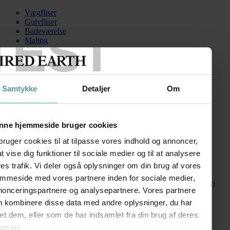
Vægfliser
Gulvfliser
TEST
Badeværelse
Maling
AGA serien
Kontakt
Skip to content
Samtykke
Detaljer
Om
BBBBBAuroraAsgardMosaik
Search for:
nne hjemmeside bruger cookies
bruger cookies til at tilpasse vores indhold og annoncer,
 at vise dig funktioner til sociale medier og til at analysere
Aurora
es trafik. Vi deler også oplysninger om din brug af vores
emmeside med vores partnere inden for sociale medier,
kr.
120,00
–
kr.
225,00
Prisinterval: kr. 120,00 til kr. 225,00
nonceringspartnere og analysepartnere. Vores partnere
FØLG OS
n kombinere disse data med andre oplysninger, du har
SHOWROOM
et dem, eller som de har indsamlet fra din brug af deres
nester.
Kronprinsessegade 50A