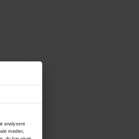
 at analysere
ale medier,
, du har givet