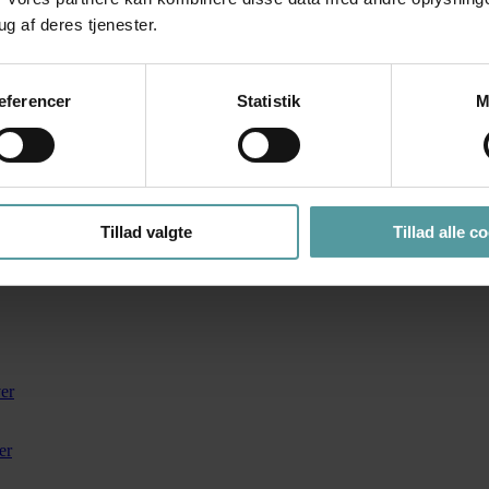
ug af deres tjenester.
æferencer
Statistik
M
Tillad valgte
Tillad alle c
ver
er