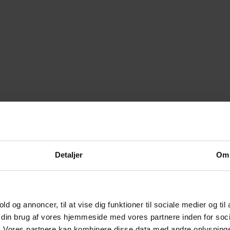
Detaljer
Om
old og annoncer, til at vise dig funktioner til sociale medier og til
m din brug af vores hjemmeside med vores partnere inden for soci
 Vores partnere kan kombinere disse data med andre oplysninger