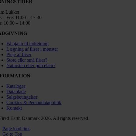
BNINGSTIDER
n: Lukket
rs – Fre: 11.00 – 17.30
r: 10.00 – 14.00
ÅDGIVNING
Få hjælp til indretning
Lægning af fliser i mønster
Pleje af fliser
Store eller små fliser?
Natursten eller porcelæn?
NFORMATION
Kataloger
Datablade
Salgsbetingelser
Cookies & Persondatapolitik
Kontakt
Fired Earth Danmark 2026. All rights reserved
Page load link
Go to Top