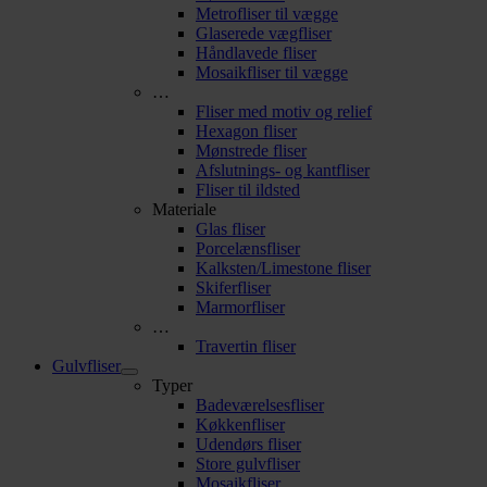
Metrofliser til vægge
Glaserede vægfliser
Håndlavede fliser
Mosaikfliser til vægge
…
Fliser med motiv og relief
Hexagon fliser
Mønstrede fliser
Afslutnings- og kantfliser
Fliser til ildsted
Materiale
Glas fliser
Porcelænsfliser
Kalksten/Limestone fliser
Skiferfliser
Marmorfliser
…
Travertin fliser
Gulvfliser
Typer
Badeværelsesfliser
Køkkenfliser
Udendørs fliser
Store gulvfliser
Mosaikfliser