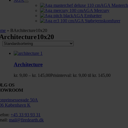
AGA
AGA Masterch
AGA Mercury
AGA Emhætter
AGA Støbejernskomfurer
ome
»
BArchitecture10x20
Architecture10x20
Architecture
kr.
9,00
–
kr.
145,00
Prisinterval: kr. 9,00 til kr. 145,00
ØLG OS
HOWROOM
onprinsessegade 50A
06 København K
lefon:
+45 33 93 93 31
mail:
mail@firedearth.dk