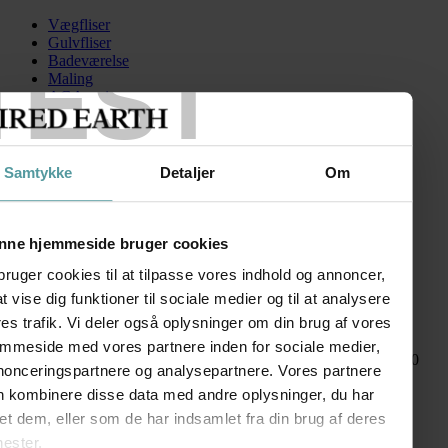
Vægfliser
Gulvfliser
TEST
Badeværelse
Maling
AGA serien
Kontakt
Skip to content
Samtykke
Detaljer
Om
Atlas9
Search for:
nne hjemmeside bruger cookies
bruger cookies til at tilpasse vores indhold og annoncer,
 at vise dig funktioner til sociale medier og til at analysere
Atlas
es trafik. Vi deler også oplysninger om din brug af vores
emmeside med vores partnere inden for sociale medier,
kr.
350,00
–
kr.
850,00
Prisinterval: kr. 350,00 til kr. 850,00
nonceringspartnere og analysepartnere. Vores partnere
FØLG OS
n kombinere disse data med andre oplysninger, du har
SHOWROOM
et dem, eller som de har indsamlet fra din brug af deres
nester.
Kronprinsessegade 50A