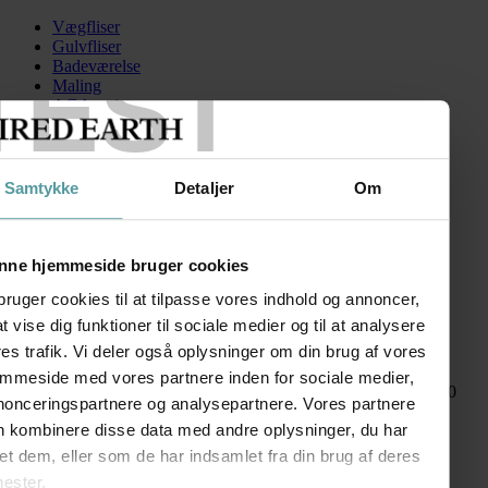
Vægfliser
Gulvfliser
TEST
Badeværelse
Maling
AGA serien
Kontakt
Skip to content
Samtykke
Detaljer
Om
aPalazzo1
Search for:
nne hjemmeside bruger cookies
bruger cookies til at tilpasse vores indhold og annoncer,
 at vise dig funktioner til sociale medier og til at analysere
Palazzo
es trafik. Vi deler også oplysninger om din brug af vores
emmeside med vores partnere inden for sociale medier,
kr.
310,00
–
kr.
425,00
Prisinterval: kr. 310,00 til kr. 425,00
nonceringspartnere og analysepartnere. Vores partnere
FØLG OS
n kombinere disse data med andre oplysninger, du har
SHOWROOM
et dem, eller som de har indsamlet fra din brug af deres
nester.
Kronprinsessegade 50A