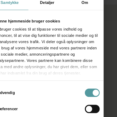
Samtykke
Detaljer
Om
FØLG OS
nne hjemmeside bruger cookies
bruger cookies til at tilpasse vores indhold og
SHOWROOM
oncer, til at vise dig funktioner til sociale medier og til
 analysere vores trafik. Vi deler også oplysninger om
n brug af vores hjemmeside med vores partnere inden
Kronprinsessegade 50A
r sociale medier, annonceringspartnere og
1306 København K
alysepartnere. Vores partnere kan kombinere disse
ta med andre oplysninger, du har givet dem, eller som
Telefon:
+45 33 93 93 31
har indsamlet fra din brug af deres tjenester.
E-mail:
mail@firedearth.dk
ykkevalg
dvendig
ÅBNINGSTIDER
æferencer
Man: Lukket