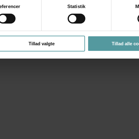
æferencer
Statistik
M
Tillad valgte
Tillad alle c