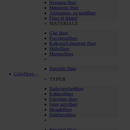
Hexagon fliser
Mønstrede fliser
Afslutnings- og kantfliser
Fliser til ildsted
MATERIALE
Glas fliser
Porcelænsfliser
Kalksten/Limestone fliser
Skiferfliser
Marmorfliser
Travertin fliser
Gulvfliser
TYPER
Badeværelsesfliser
Køkkenfliser
Udendørs fliser
Store gulvfliser
Mosaikfliser
Sildebensfliser
Hexagon fliser