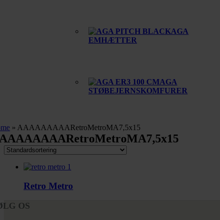
AGA
EMHÆTTER
AGA
STØBEJERNSKOMFURER
ome
»
AAAAAAAAARetroMetroMA7,5x15
AAAAAAAARetroMetroMA7,5x15
Retro Metro
ØLG OS