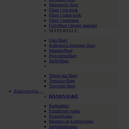
Mønstrede fliser
Fliser i træ-look
Fliser i natur-look
Fliser i natursten
Gulvfliser i lægge mønster
MATERIALE
Glas fliser
Kalksten/Limestone fliser
Marmorfliser
Porcelænsfliser
Skiferfliser
Terracotta fliser
Terrazzo fliser
Travertin fliser
Badeværelse
HÅNDVASKE
Badmøbler
Fritstående vaske
Konsolvaske
Marmor og kobbervaske
Søjlehåndvaske