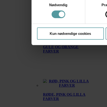
FARVER
Nødvendig
Pr
Kun nødvendige cookies
GULE OG ORANGE
FARVER
RØDE, PINK OG LILLA
FARVER