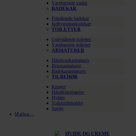
Væghængte vaske
BADEKAR
Fritstående badekar
Indbygningsbadekar
TOILETTER
Gulvstående toiletter
Væghængte toiletter
ARMATURER
Håndvaskarmaturer
Brusearmaturer
Badekararmaturer
TILBEHØR
Knager
Håndklædetørrer
Hylder
Toiletrulleholder
Spejle
Maling