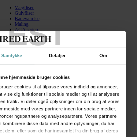
Vægfliser
Gulvfliser
Badeværelse
TEST
Maling
AGA serien
Kontakt
Skip to content
Samtykke
Detaljer
Om
4MasterchefD100Dartmouth
Search for:
nne hjemmeside bruger cookies
bruger cookies til at tilpasse vores indhold og annoncer,
 at vise dig funktioner til sociale medier og til at analysere
AGA Masterchef Deluxe 110 cm
es trafik. Vi deler også oplysninger om din brug af vores
emmeside med vores partnere inden for sociale medier,
kr.
59.092,00
–
kr.
69.066,00
Prisinterval: kr. 59.092,00 til
kr. 69.066,00
nonceringspartnere og analysepartnere. Vores partnere
n kombinere disse data med andre oplysninger, du har
FØLG OS
et dem, eller som de har indsamlet fra din brug af deres
SHOWROOM