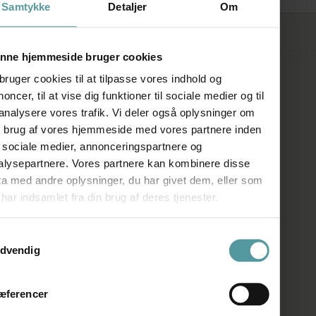
Samtykke
Detaljer
Om
FØLG OS
nne hjemmeside bruger cookies
bruger cookies til at tilpasse vores indhold og
SHOWROOM
oncer, til at vise dig funktioner til sociale medier og til
 analysere vores trafik. Vi deler også oplysninger om
n brug af vores hjemmeside med vores partnere inden
Kronprinsessegade 50A
r sociale medier, annonceringspartnere og
1306 København K
alysepartnere. Vores partnere kan kombinere disse
ta med andre oplysninger, du har givet dem, eller som
Telefon:
+45 33 93 93 31
har indsamlet fra din brug af deres tjenester.
E-mail:
mail@firedearth.dk
ykkevalg
dvendig
ÅBNINGSTIDER
æferencer
Man: Lukket