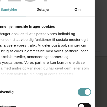
1Mercury120Ashblack
Samtykke
Detaljer
Om
nne hjemmeside bruger cookies
bruger cookies til at tilpasse vores indhold og
AGA Mercury 120 cm
oncer, til at vise dig funktioner til sociale medier og til
Prisinterval:
kr.
59.184,00
–
kr.
67.150,00
 analysere vores trafik. Vi deler også oplysninger om
kr. 59.184,00
n brug af vores hjemmeside med vores partnere inden
r sociale medier, annonceringspartnere og
til
alysepartnere. Vores partnere kan kombinere disse
FØLG OS
kr. 67.150,00
ta med andre oplysninger, du har givet dem, eller som
har indsamlet fra din brug af deres tjenester.
SHOWROOM
ykkevalg
dvendig
Kronprinsessegade 50A
1306 København K
æferencer