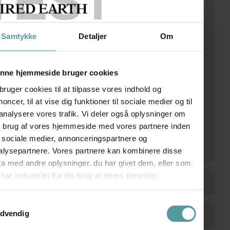
TEST
Samtykke
Detaljer
Om
nne hjemmeside bruger cookies
bruger cookies til at tilpasse vores indhold og
oncer, til at vise dig funktioner til sociale medier og til
 analysere vores trafik. Vi deler også oplysninger om
n brug af vores hjemmeside med vores partnere inden
r sociale medier, annonceringspartnere og
alysepartnere. Vores partnere kan kombinere disse
ta med andre oplysninger, du har givet dem, eller som
har indsamlet fra din brug af deres tjenester.
ykkevalg
dvendig